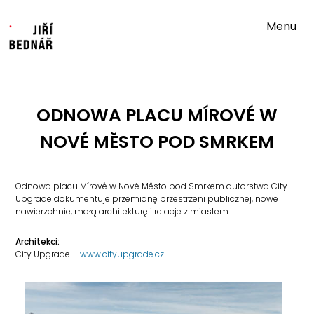
Menu
ODNOWA PLACU MÍROVÉ W
NOVÉ MĚSTO POD SMRKEM
Odnowa placu Mírové w Nové Město pod Smrkem autorstwa City
Upgrade dokumentuje przemianę przestrzeni publicznej, nowe
nawierzchnie, małą architekturę i relacje z miastem.
Architekci:
City Upgrade –
www.cityupgrade.cz