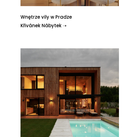
Wnętrze vily w Pradze
Křivánek Nábytek ➝