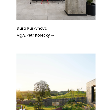
Biura Purkyňova
MgA. Petr Korecký ➝