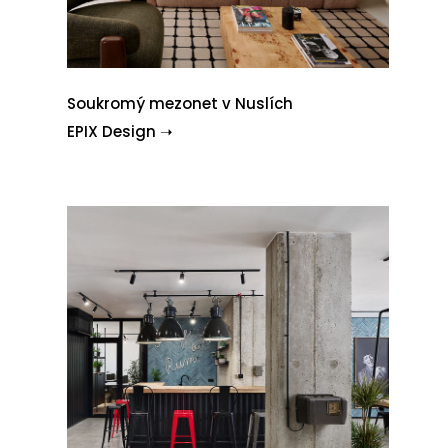
Soukromý mezonet v Nuslích
EPIX Design ➝