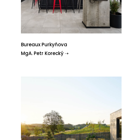
Bureaux Purkyňova
MgA. Petr Korecký ➝