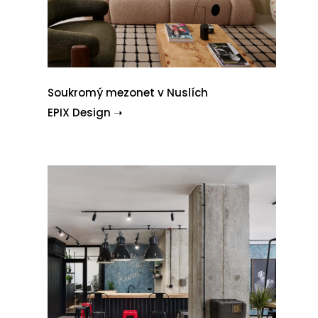
Soukromý mezonet v Nuslích
EPIX Design ➝