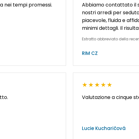
na nei tempi promessi.
Abbiamo contattato il s
nostri arredi per seduta
piacevole, fluida e aff
minimi dettagli. Il risult
Estratto abbreviato della rece
RIM CZ
★★★★★
tto.
Valutazione a cinque s
Lucie Kucharičová