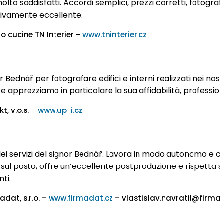
olto soddisfatti. Accordi semplici, prezzi corretti, fotogra
ivamente eccellente.
o cucine TN Interier –
www.tninterier.cz
 Bednář per fotografare edifici e interni realizzati nei no
 e apprezziamo in particolare la sua affidabilità, professi
t, v.o.s. –
www.up-i.cz
ei servizi del signor Bednář. Lavora in modo autonomo e 
sul posto, offre un’eccellente postproduzione e rispetta s
nti.
adat, s.r.o. –
www.firmadat.cz
– vlastislav.navratil@firma