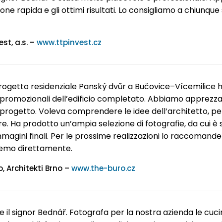
one rapida e gli ottimi risultati. Lo consigliamo a chiunque 
st, a.s. –
www.ttpinvest.cz
progetto residenziale Panský dvůr a Bučovice–Vícemilice h
promozionali dell’edificio completato. Abbiamo apprezzato l
l progetto. Voleva comprendere le idee dell’architetto, pe
. Ha prodotto un’ampia selezione di fotografie, da cui è st
agini finali. Per le prossime realizzazioni lo raccomand
eremo direttamente.
, Architekti Brno –
www.the-buro.cz
il signor Bednář. Fotografa per la nostra azienda le cuci