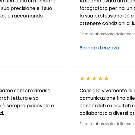
a una casa unifamiliare
Abbiamo avuto un’ottim
 sua precisione e il suo
fotografato per noi un
nali, e raccomando
la sua professionalità e 
ottenere condizioni di lu
Estratto abbreviato della rece
Barbara Lenzová
★★★★★
 siamo sempre rimasti
Consiglio vivamente di l
architettura e sa
comunicazione fino alle
 lui è sempre piacevole e
concordati e i risultat
i.
collaborato a diversi pr
Estratto abbreviato della rece