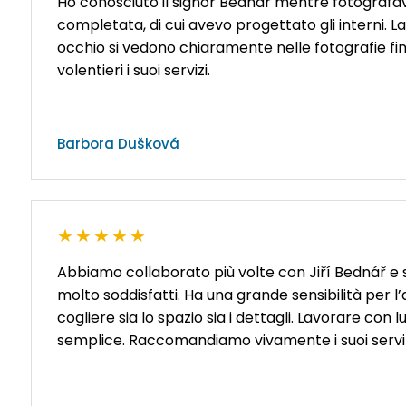
Ho conosciuto il signor Bednář mentre fotografav
completata, di cui avevo progettato gli interni. La
occhio si vedono chiaramente nelle fotografie fi
volentieri i suoi servizi.
Barbora Dušková
★★★★★
Abbiamo collaborato più volte con Jiří Bednář e
molto soddisfatti. Ha una grande sensibilità per l’
cogliere sia lo spazio sia i dettagli. Lavorare con
semplice. Raccomandiamo vivamente i suoi serviz