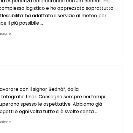
a esperienza collaborando con Jiří Bednář. Ha
 complesso logistico e ho apprezzato soprattutto
flessibilità: ha adattato il servizio al meteo per
ce il più possibile …
nsione
avorare con il signor Bednář, dalla
 fotografie finali. Consegna sempre nei tempi
i superano spesso le aspettative. Abbiamo già
ogetti e ogni volta tutto si è svolto senza …
nsione