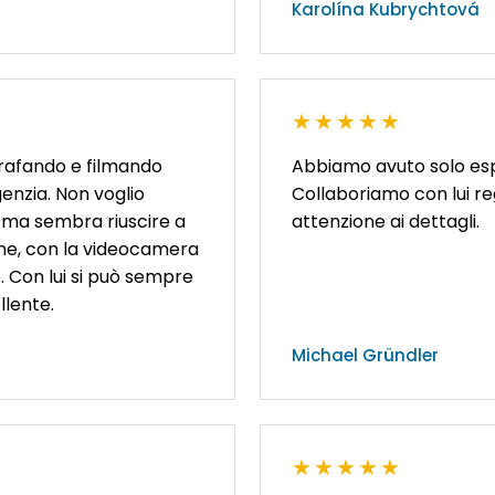
Karolína Kubrychtová
★★★★★
grafando e filmando
Abbiamo avuto solo espe
genzia. Non voglio
Collaboriamo con lui r
 ma sembra riuscire a
attenzione ai dettagli.
ne, con la videocamera
 Con lui si può sempre
llente.
Michael Gründler
★★★★★