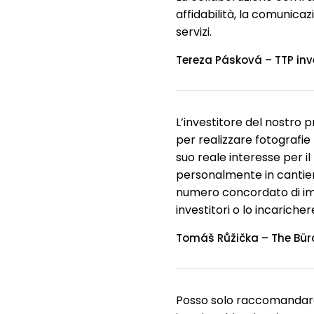
affidabilità, la comunicazi
servizi.
Tereza Pásková – TTP inve
L’investitore del nostro 
per realizzare fotografie 
suo reale interesse per i
personalmente in cantiere
numero concordato di imm
investitori o lo incarich
Tomáš Růžička – The Büro
Posso solo raccomandare 