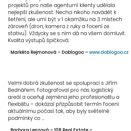
projektů pro naše agenturní klienty udělala
nejlepší zkušenost. Nechci nikoho navádět k
šetření, ale umí být v 1 okamžiku na 3 místech
zároveň (dron, kamera z ruky a focení ze
stativu). Vždycky se s ním dá na všem domluvit.
Kvalita výstupů špičková.
Markéta Rejmonová – Doblogoo –
www.doblogoo.cz
Velmi dobrá zkušenost se spoluprací s Jiřím
Bednářem. Fotografoval pro nás logistický
areál a oceňuji zejména jeho profesionalitu a
flexibilitu – dokázal přizpůsobit termín focení
aktuálnímu počasí tak, aby byly světelné
podmínky co …
Barbora Lenzová – 108 Real Estate –